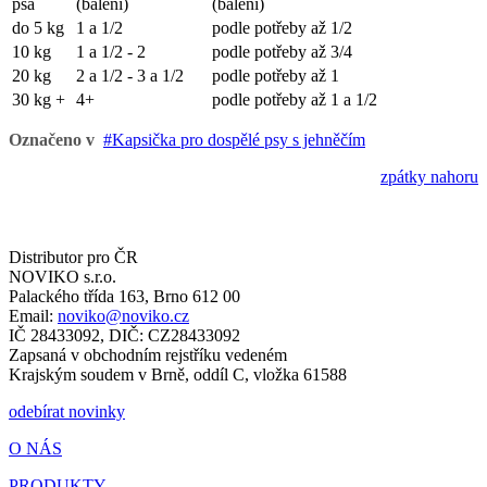
psa
(balení)
(balení)
do 5 kg
1 a 1/2
podle potřeby až 1/2
10 kg
1 a 1/2 - 2
podle potřeby až 3/4
20 kg
2 a 1/2 - 3 a 1/2
podle potřeby až 1
30 kg +
4+
podle potřeby až 1 a 1/2
Označeno v
Kapsička pro dospělé psy s jehněčím
zpátky nahoru
Distributor pro ČR
NOVIKO s.r.o.
Palackého třída 163, Brno 612 00
Email:
noviko@noviko.cz
IČ 28433092, DIČ: CZ28433092
Zapsaná v obchodním rejstříku vedeném
Krajským soudem v Brně, oddíl C, vložka 61588
odebírat novinky
O NÁS
PRODUKTY