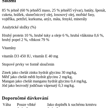
Složení
85 % jehně (60 % jehněčí maso, 25 % jehněčí vývar), batáty, špenát,
cuketa, hrášek, slunečnicový olej, lososový olej, mořské řasy,
vojtěška, petržel, kurkuma, anýz, máta, fenykl, minerály
Analytické složky (%)
Hrubý protein 10 %, hrubé tuky a oleje 6 %, hrubá vláknina 0,6 %,
hrubý popel 2 %, vlhkost 79 %
Vitamíny
vitamín D3 450 IU, vitamín E 40 mg
Stopové prvky ve formě sloučenin
Zinek jako chelát zinku hydrát glycinu 30 mg/kg,
Měď jako chelát mědi hydrát glycinu 2 mg/kg,
Mangan jako chelát manganu hydrát glycinu 0,4 mg/kg,
Jód jako bezvodý jodičnan vápenatý 0,3 mg/kg.
Doporučené dávkování
Váha
Pouze vlhké
Jako doplněk k suchému krmivu