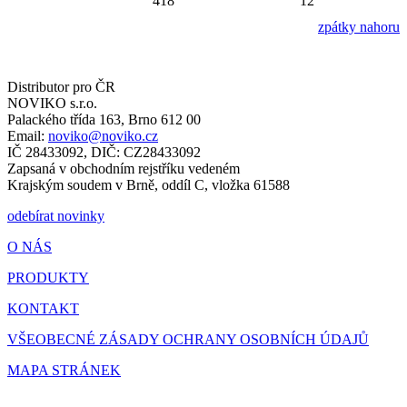
418
12
zpátky nahoru
Distributor pro ČR
NOVIKO s.r.o.
Palackého třída 163, Brno 612 00
Email:
noviko@noviko.cz
IČ 28433092, DIČ: CZ28433092
Zapsaná v obchodním rejstříku vedeném
Krajským soudem v Brně, oddíl C, vložka 61588
odebírat novinky
O NÁS
PRODUKTY
KONTAKT
VŠEOBECNÉ ZÁSADY OCHRANY OSOBNÍCH ÚDAJŮ
MAPA STRÁNEK