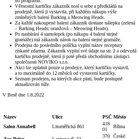
do programu.
Věrnostní kartičku zákazník nosí u sebe a předkládá na
prodejně, která ji vystavila, při každém nákupu výše
zmíněných balení Barking a Meowing Heads.
Za každé nakoupené balení zákazník dostane nálepku (zelená
– Barking Heads; oranžová – Meowing Heads).
Po nasbírání 4 samolepek (po nákupu 4 balení stejné
gramáže) má zákazník nárok na balení stejné gramáže.
Prodejna do posledního políčka vyplní název receptury
získané zdarma. Zákazník vyplní své údaje na str. 2 a odevzdá
kartičku prodejně, která ji poté předá obchodnímu zástupci
společnosti NOVIKO s.r.o.
Akci lze uplatnit pouze u prodejce, který kartičku vystavil,
a to maximálně do 12 měsíců od vystavení kartičky.
Seznam prodejen, na kterých akce platí, bude postupně
aktualizován níže.
V Brně dne 1.8.2022
Název
Ulice
PSČ
Město
418
Salon Annabell
Litoměřická 861
Bílina
01
370
České
Zoo Prior
Lannova tř. 22