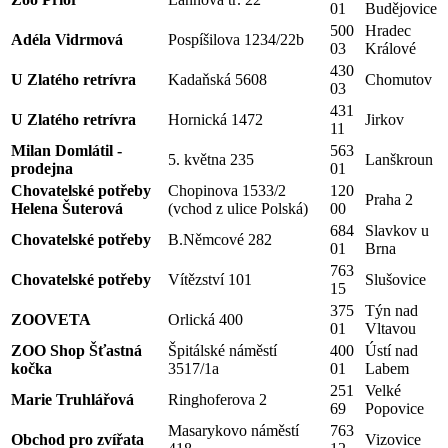
01
Budějovice
500
Hradec
Adéla Vidrmová
Pospíšilova 1234/22b
03
Králové
430
U Zlatého retrívra
Kadaňská 5608
Chomutov
03
431
U Zlatého retrívra
Hornická 1472
Jirkov
11
Milan Domlátil -
563
5. května 235
Lanškroun
prodejna
01
Chovatelské potřeby
Chopinova 1533/2
120
Praha 2
Helena Šuterová
(vchod z ulice Polská)
00
684
Slavkov u
Chovatelské potřeby
B.Němcové 282
01
Brna
763
Chovatelské potřeby
Vítězství 101
Slušovice
15
375
Týn nad
ZOOVETA
Orlická 400
01
Vltavou
ZOO Shop Šťastná
Špitálské náměstí
400
Ústí nad
kočka
3517/1a
01
Labem
251
Velké
Marie Truhlářová
Ringhoferova 2
69
Popovice
Masarykovo náměstí
763
Obchod pro zvířata
Vizovice